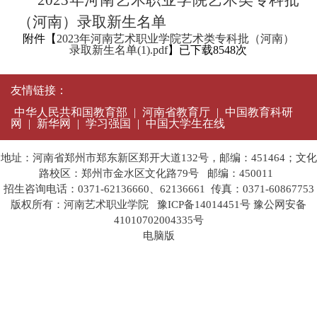
（河南）录取新生名单
附件【
2023年河南艺术职业学院艺术类专科批（河南）
录取新生名单(1).pdf
】已下载
8548
次
友情链接：
中华人民共和国教育部
|
河南省教育厅
|
中国教育科研
网
|
新华网
|
学习强国
|
中国大学生在线
地址：河南省郑州市郑东新区郑开大道132号，邮编：451464；文化
路校区：郑州市金水区文化路79号 邮编：450011
招生咨询电话：0371-62136660、62136661 传真：0371-60867753
版权所有：河南艺术职业学院
豫ICP备14014451号
豫公网安备
41010702004335号
电脑版