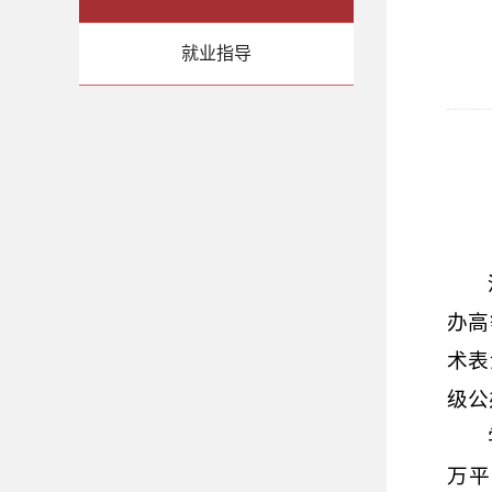
就业指导
办高
术表
级公
万平