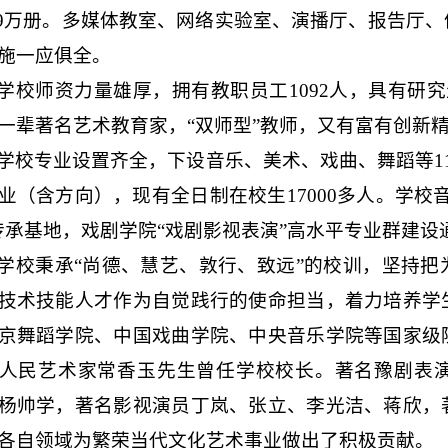
9
万册。多媒体教室、网络实验室、演播厅、报告厅、
施一应俱全。
学校师资力量雄厚，拥有教职员工
1092
人，具有研究
一辈著名艺术教育家，“双师型”教师，又有富有创新
学校专业设置齐全，下设音乐、美术、戏曲、舞蹈等
1
业（含方向），现有全日制在校生
17000
多人。学校
传承基地，戏剧学院“戏剧影视表演”高水平专业群建设
学校秉承“尚德、慧艺、敦行、致远”的校训，坚持
技术技能人才作为自觉践行的使命担当，着力培养学
京舞蹈学院、中国戏曲学院、中央音乐学院等国家级
人民艺术家常香玉先生曾任学校校长。著名豫剧表
杨帅学，著名影视演员丁岚、张立、李光洁、蒋欣，
各自领域为繁荣当代文化艺术事业做出了积极贡献。