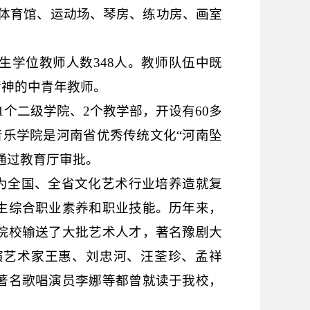
体育馆、运动场、琴房、练功房、画室
生学位教师人数
348
人。教师队伍中既
精神的中青年教师。
1
个二级学院、
2
个教学部，开设有
60
多
音乐学院是河南省优秀传统文化“河南坠
通过教育厅审批。
把为全国、全省文化艺术行业培养造就复
生综合职业素养和职业技能。历年来，
院校输送了大批艺术人才，著名豫剧大
演艺术家王惠、刘忠河、汪荃珍、孟祥
著名歌唱演员李娜等都曾就读于我校，