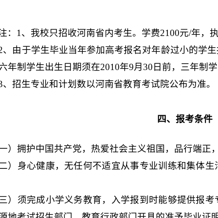
注：
1
、我校只招收河南省内考生。学费
2100
元
/
年，
2
、由于学生毕业当年参加高考报名对年龄过小的学生
六年制学生出生日期须在
2010
年
9
月
30
日前，三年制学
3
、招生专业和计划数以河南省教育考试院公布为准。
四、报考条件
一）拥护中国共产党，热爱社会主义祖国，品行端正
二）身心健康，无任何不适宜从事专业训练和集体生
三）须完成小学义务教育，入学报到时能够提供报考
源地考试招生部门、教育行政部门开具的准予毕业证