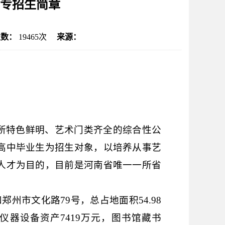
中专招生简章
次数：
19465
次
来源：
所特色鲜明、艺术门类齐全的综合性公
高中毕业生为招生对象，以培养从事艺
人才为目的，目前是河南省唯一一所省
和郑州市文化路
79
号，总占地面积
54.98
仪器设备资产
7419
万元，图书馆藏书