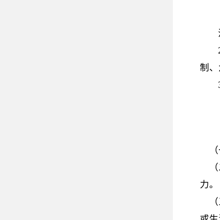
制、
（
（
力。
（
或生