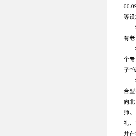
66.0
等设
有老
个专
子”
合型
向北
师、
礼、
并在