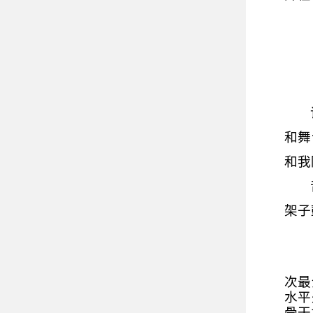
和舞
和我
架子
次最
水平
骨干