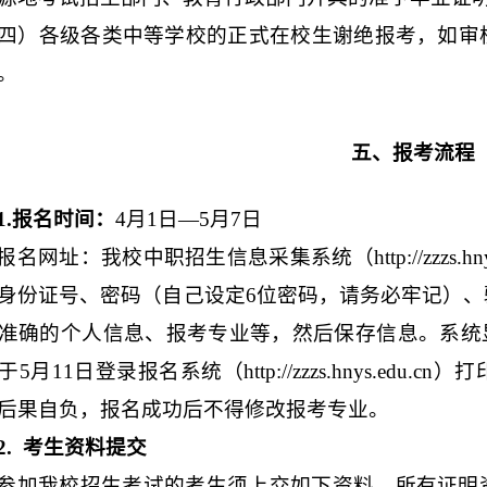
四）各级各类中等学校的正式在校生谢绝报考，如审
。
五、报考流程
1.
报名时间：
4
月
1
日—
5
月
7
日
报名网址：我校中职招生信息采集系统
（
http://zzzs.h
身份证号、密码（自己设定
6
位密码，请务必牢记）、
准确的个人信息、报考专业等，然后保存信息。系统显
于
5
月
11
日登录报名系统（
http://zzzs.hnys.edu.cn
）打
后果自负，报名成功后不得修改报考专业。
2.
考生资料提交
参加我校招生考试的考生须上交如下资料，所有证明