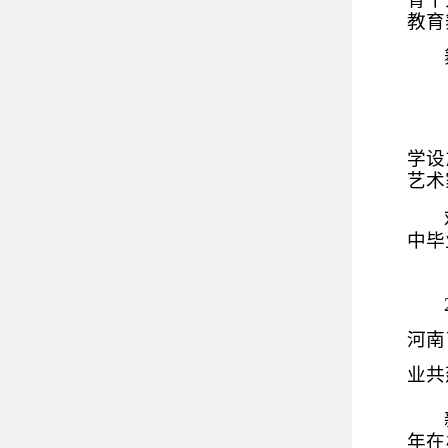
教育
学设
艺术
中毕
河南
业共
年在