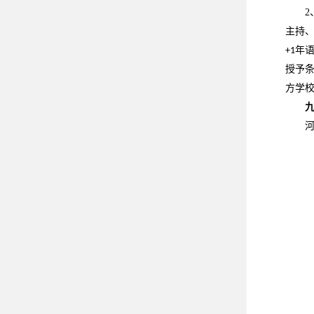
2
主持
年
+1
授予
方学