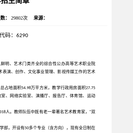
年招生简章
次数：
29802
次
来源：
代码：
6290
色鲜明、艺术门类齐全的综合性公办高等艺术职业院
术表演、创作、文化事业管理、影视传媒工作的艺术
，总占地面积
万平方米，教学行政用房面积
54.98
27.75
教室、网络实验室、演播厅、报告厅、体育馆、运动
人。教师队伍中既有老一辈著名艺术教育家，“双
318
学部，开设有
多个专业（含方向），现有全日制在
50