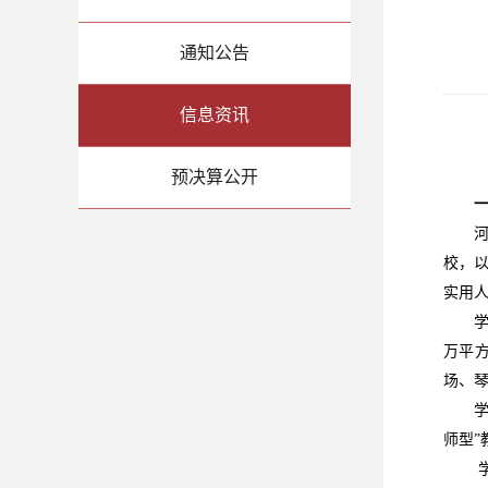
通知公告
信息资讯
预决算公开
校，
实用
万平
场、
师型”