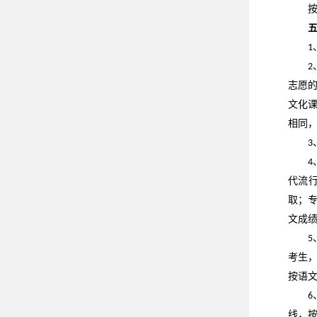
1
2
志愿
文化
相同
3
4
代流
取；
文成
5
考生
按语
6
线，