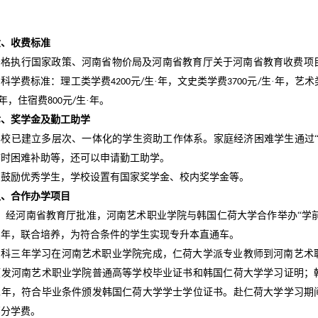
六、收费标准
严格执行国家政策、河南省物价局及河南省教育厅关于河南省教育收费项
专科学费标准：理工类学费
元
生·年，文史类学费
元
生·年，艺术
4200
/
3700
/
·年，住宿费
元
生·年。
800
/
七、奖学金及勤工助学
学校已建立多层次、一体化的学生资助工作体系。家庭经济困难学生通过
临时困难补助等，还可以申请勤工助学。
为鼓励优秀学生，学校设置有国家奖学金、校内奖学金等。
八、合作办学项目
、经河南省教育厅批准，河南艺术职业学院与韩国仁荷大学合作举办“学前
三年，联合培养，为符合条件的学生实现专升本直通车。
专科三年学习在河南艺术职业学院完成，仁荷大学派专业教师到河南艺术
颁发河南艺术职业学院普通高等学校毕业证书和韩国仁荷大学学习证明；
二年，符合毕业条件颁发韩国仁荷大学学士学位证书。赴仁荷大学学习期
部分学费。