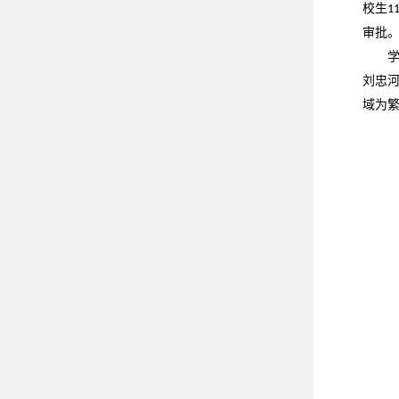
校生
1
审批
刘忠
域为