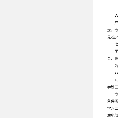
定，
元
生
/
金、
1
学制
条件
学习
减免