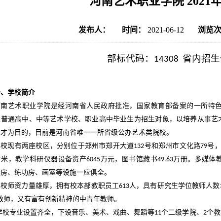
河南艺术职业学院 2021
发布人：
时间：
2021-06-12
浏览
部标代码：
省内招生
14308
一、学校简介
河南艺术职业学院是经河南省人民政府批准，国家教育部备案的一所特
以普通高中、中等艺术学校、职业高中毕业生为招生对象，以培养从事艺
人才为目的，目前是河南省唯一一所省级公办艺术类院校。
学校现有两座校区，分别位于郑州市郑开大道
号和郑州市文化路
号
132
79
方米，教学科研仪器设备资产
万元，图书馆藏书
万册。多媒体
6045
49.63
琴房、练功房、画室等设施一应俱全。
学校师资力量雄厚，拥有校本部教职员工
人，具有研究生学位教师人数
613
教师，又有富有创新精神的中青年教师。
学校专业设置齐全，下设音乐、美术、戏曲、舞蹈等
个二级学院、
个教
11
2