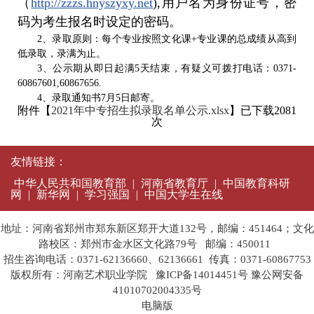
（
http://zzzs.hnyszyxy.net
),用户名为身份证号，密
码为考生报名时设定的密码。
2、录取原则：每个专业按照文化课+专业课的总成绩从高到
低录取，录满为止。
3、公示期从即日起满5天结束，有疑义可拨打电话：0371-
60867601,60867656.
4、录取通知书7月5日邮寄。
附件【
2021年中专招生拟录取名单公示.xlsx
】已下载
2081
次
友情链接：
中华人民共和国教育部
|
河南省教育厅
|
中国教育科研
网
|
新华网
|
学习强国
|
中国大学生在线
地址：河南省郑州市郑东新区郑开大道132号，邮编：451464；文化
路校区：郑州市金水区文化路79号 邮编：450011
招生咨询电话：0371-62136660、62136661 传真：0371-60867753
版权所有：河南艺术职业学院
豫ICP备14014451号
豫公网安备
41010702004335号
电脑版